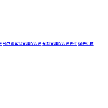
管
预制钢套钢直埋保温管
预制直埋保温管管件
输送机械