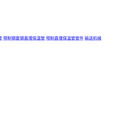
管
预制钢套钢直埋保温管
预制直埋保温管管件
输送机械