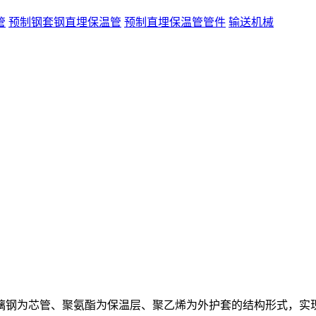
管
预制钢套钢直埋保温管
预制直埋保温管管件
输送机械
钢为芯管、聚氨酯为保温层、聚乙烯为外护套的结构形式，实现