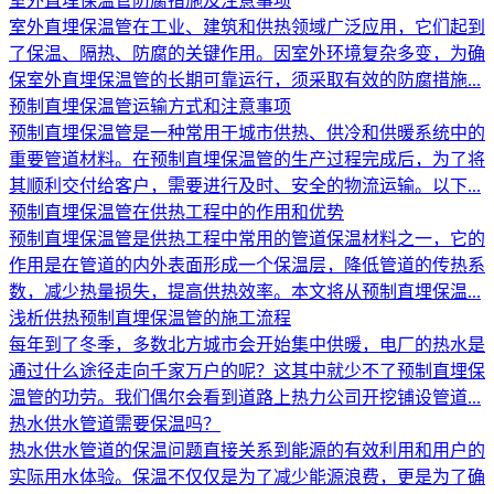
室外直埋保温管防腐措施及注意事项
室外直埋保温管在工业、建筑和供热领域广泛应用，它们起到
了保温、隔热、防腐的关键作用。因室外环境复杂多变，为确
保室外直埋保温管的长期可靠运行，须采取有效的防腐措施...
预制直埋保温管运输方式和注意事项
预制直埋保温管是一种常用于城市供热、供冷和供暖系统中的
重要管道材料。在预制直埋保温管的生产过程完成后，为了将
其顺利交付给客户，需要进行及时、安全的物流运输。以下...
预制直埋保温管在供热工程中的作用和优势
预制直埋保温管是供热工程中常用的管道保温材料之一，它的
作用是在管道的内外表面形成一个保温层，降低管道的传热系
数，减少热量损失，提高供热效率。本文将从预制直埋保温...
浅析供热预制直埋保温管的施工流程
每年到了冬季，多数北方城市会开始集中供暖，电厂的热水是
通过什么途径走向千家万户的呢？这其中就少不了预制直埋保
温管的功劳。我们偶尔会看到道路上热力公司开挖铺设管道...
热水供水管道需要保温吗？
热水供水管道的保温问题直接关系到能源的有效利用和用户的
实际用水体验。保温不仅仅是为了减少能源浪费，更是为了确