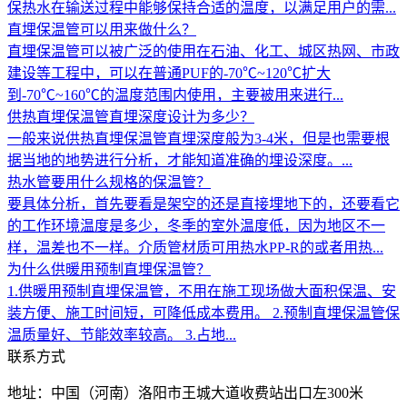
保热水在输送过程中能够保持合适的温度，以满足用户的需...
直埋保温管可以用来做什么？
直埋保温管可以被广泛的使用在石油、化工、城区热网、市政
建设等工程中，可以在普通PUF的-70℃~120℃扩大
到-70℃~160℃的温度范围内使用，主要被用来进行...
供热直埋保温管直埋深度设计为多少？
一般来说供热直埋保温管直埋深度般为3-4米，但是也需要根
据当地的地势进行分析，才能知道准确的埋设深度。...
热水管要用什么规格的保温管？
要具体分析，首先要看是架空的还是直接埋地下的，还要看它
的工作环境温度是多少，冬季的室外温度低，因为地区不一
样，温差也不一样。介质管材质可用热水PP-R的或者用热...
为什么供暖用预制直埋保温管？
1.供暖用预制直埋保温管，不用在施工现场做大面积保温、安
装方便、施工时间短，可降低成本费用。 2.预制直埋保温管保
温质量好、节能效率较高。 3.占地...
联系方式
地址：中国（河南）洛阳市王城大道收费站出口左300米