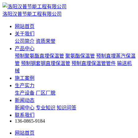
洛阳汉普节能工程有限公司
网站首页
关于我们
公司简介
资质荣誉
产品中心
预制聚氨酯直埋保温管
聚氨酯保温管
预制直埋蒸汽保温
管
预制钢套钢直埋保温管
预制直埋保温管管件
输送机
械
施工案例
生产实力
生产设备
厂区厂貌
新闻动态
新闻中心
专业知识
知识问答
联系我们
136-0865-9184
网站首页