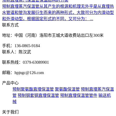
预制直埋蒸汽保温管保温结构的分类
预制直埋蒸汽保温管从其产生的根源和机理无外乎是从直埋热
水管道和管沟发展衍生而来的两种形式，大致可分为内滑动型
和外滑动型。根据固定形式的不同，又可分为： ...
联系方式
地址：中国（河南）洛阳市王城大道收费站出口左300米
手机：136-0865-9184
联系人：陈汉武
联系热线：0379-63089901
邮箱：hpjngc@126.com
产品中心
预制聚氨酯直埋保温管
聚氨酯保温管
预制直埋蒸汽保温
管
预制钢套钢直埋保温管
预制直埋保温管管件
输送机
械
关于我们