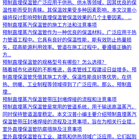
预制直埋保温管广泛应用于供热、供水等领域，因其优良的保
温性能而受到青睐。其保温效果受多种因素影响，本文汉普小
编将探讨影响预制直埋保温管保温效果的几个主要因素。 ...
预制直埋蒸汽保温管的施工方法和注意事项
预制直埋蒸汽保温管作为一种优良的保温材料，广泛应用于热
力管道工程中。它具有良好的保温性能，能有效防止热量损
失，提高能源利用效率。管道在施工过程中，要遵循正确的
方...
预制直埋保温管的规格型号有哪些？怎么选择？
随着城市化进程的不断推进，各类管线工程建设日益增多。预
制直埋保温管凭借其施工方便、保温性能良好等优势，在供
热、供暖、工业制程等领域得到了广泛应用。那么，预制直
埋...
预制直埋蒸汽保温管带压封堵焊接的流程和注意事项
预制直埋蒸汽保温管是常用的管道系统，用于输送高温蒸汽，
同时保持管道温度稳定。本文汉普小编主要介绍预制直埋蒸汽
保温管带压封堵焊接的流程及注意事项，旨在为相关行业提...
室外直埋保温管防腐措施及注意事项
室外直埋保温管在工业、建筑和供热领域广泛应用，它们起到