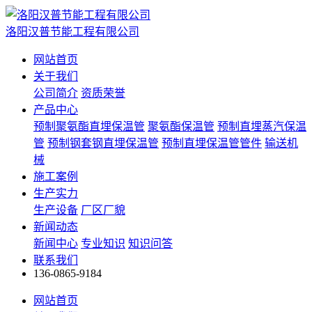
洛阳汉普节能工程有限公司
网站首页
关于我们
公司简介
资质荣誉
产品中心
预制聚氨酯直埋保温管
聚氨酯保温管
预制直埋蒸汽保温
管
预制钢套钢直埋保温管
预制直埋保温管管件
输送机
械
施工案例
生产实力
生产设备
厂区厂貌
新闻动态
新闻中心
专业知识
知识问答
联系我们
136-0865-9184
网站首页