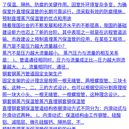
了保温、隔热、防腐的关键作用。因室外环境复杂多变，为确
保室外直埋保温管的长期可靠运行，须采取有效的防腐措施...
预制直埋蒸汽保温管的优点和用途
随着我国社会的不断发展和经济水平的不断提高，我国的基础
建设能力也迈上了新的台阶。其中表现之一就是在远程管道运
输、市政建设上预制直埋蒸汽保温管的应用，在某些工程项...
蒸汽是不是压力越大流量越小？
蒸汽不是压力越大流量越小。 蒸汽压力与流量的相互关系
是： 1、管道通径相同时，圧力与流量成正比---圧力越大则流
量越大。 2、流量相同时，通径...
钢套钢蒸汽管道固定支架生产
固定支架的设计理念是按照一根无缝管、两根螺旋管、三块卡
板，这种一、二、三的方式设计，也可以根据空间分割原理按
照一块大小头、一根无缝管、一根螺旋管，这种理念设计。...
钢套钢蒸汽保温管蒸汽直埋钢套钢保温管
直埋钢套钢保温管道结构依据滑动方式不同分为：内滑动式与
外滑动式两种。 1、内滑动式：保温结构由工作钢管、硅酸
铝、减阻层、微孔硅酸钙、隔热层、不...