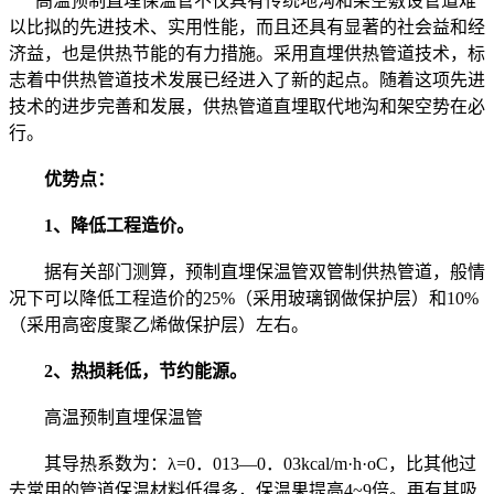
高温预制直埋保温管不仅具有传统地沟和架空敷设管道难
以比拟的先进技术、实用性能，而且还具有显著的社会益和经
济益，也是供热节能的有力措施。采用直埋供热管道技术，标
志着中供热管道技术发展已经进入了新的起点。随着这项先进
技术的进步完善和发展，供热管道直埋取代地沟和架空势在必
行。
优势点：
1、降低工程造价。
据有关部门测算，预制直埋保温管双管制供热管道，般情
况下可以降低工程造价的25%（采用玻璃钢做保护层）和10%
（采用高密度聚乙烯做保护层）左右。
2、热损耗低，节约能源。
高温预制直埋保温管
其导热系数为：λ=0．013—0．03kcal/m·h·oC，比其他过
去常用的管道保温材料低得多，保温果提高4~9倍。再有其吸