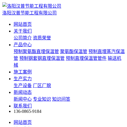
洛阳汉普节能工程有限公司
网站首页
关于我们
公司简介
资质荣誉
产品中心
预制聚氨酯直埋保温管
聚氨酯保温管
预制直埋蒸汽保温
管
预制钢套钢直埋保温管
预制直埋保温管管件
输送机
械
施工案例
生产实力
生产设备
厂区厂貌
新闻动态
新闻中心
专业知识
知识问答
联系我们
136-0865-9184
网站首页