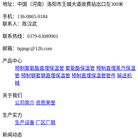
地址：中国（河南）洛阳市王城大道收费站出口左300米
手机：136-0865-9184
联系人：陈汉武
联系热线：0379-63089901
邮箱：hpjngc@126.com
产品中心
预制聚氨酯直埋保温管
聚氨酯保温管
预制直埋蒸汽保温
管
预制钢套钢直埋保温管
预制直埋保温管管件
输送机
械
关于我们
公司简介
资质荣誉
生产实力
生产设备
厂区厂貌
新闻动态